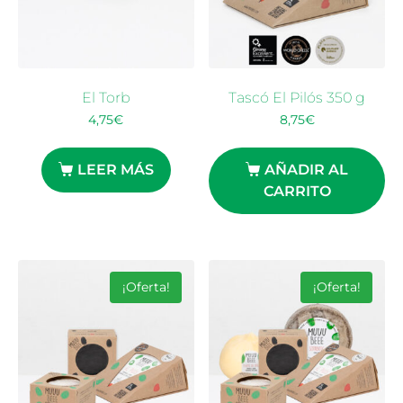
El Torb
Tascó El Pilós 350 g
4,75
€
8,75
€
LEER MÁS
AÑADIR AL
CARRITO
¡Oferta!
¡Oferta!