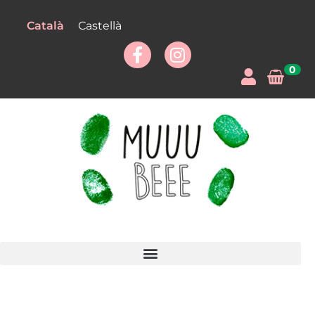
Català
Castellà
0