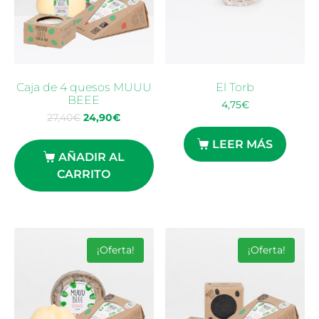
Caja de 4 quesos MUUU
El Torb
BEEE
4,75
€
27,40
€
24,90
€
LEER MÁS
AÑADIR AL
CARRITO
¡Oferta!
¡Oferta!