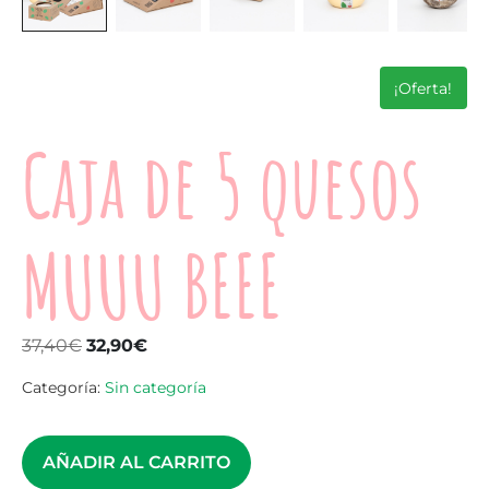
¡Oferta!
Caja de 5 quesos
MUUU BEEE
37,40
€
32,90
€
Categoría:
Sin categoría
AÑADIR AL CARRITO