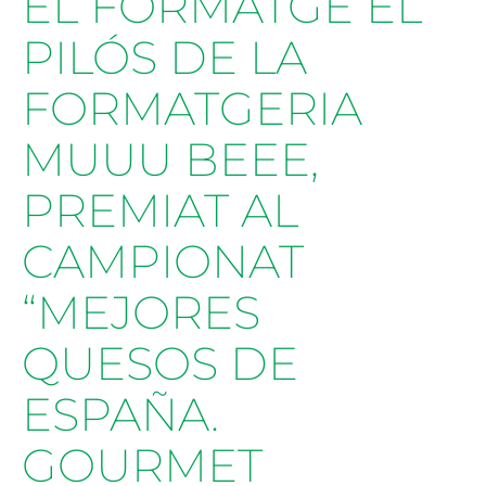
EL FORMATGE EL
PILÓS DE LA
FORMATGERIA
MUUU BEEE,
PREMIAT AL
CAMPIONAT
“MEJORES
QUESOS DE
ESPAÑA.
GOURMET