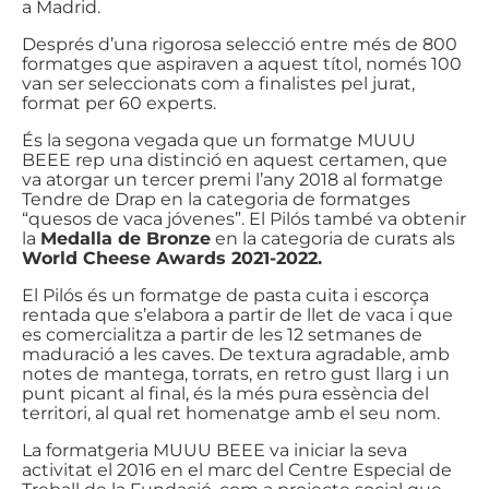
a Madrid.
Després d’una rigorosa selecció entre més de 800
formatges que aspiraven a aquest títol, només 100
van ser seleccionats com a finalistes pel jurat,
format per 60 experts.
És la segona vegada que un formatge MUUU
BEEE rep una distinció en aquest certamen, que
va atorgar un tercer premi l’any 2018 al formatge
Tendre de Drap en la categoria de formatges
“quesos de vaca jóvenes”. El Pilós també va obtenir
la
Medalla de Bronze
en la categoria de curats als
World Cheese Awards 2021-2022.
El Pilós és un formatge de pasta cuita i escorça
rentada que s’elabora a partir de llet de vaca i que
es comercialitza a partir de les 12 setmanes de
maduració a les caves. De textura agradable, amb
notes de mantega, torrats, en retro gust llarg i un
punt picant al final, és la més pura essència del
territori, al qual ret homenatge amb el seu nom.
La formatgeria MUUU BEEE va iniciar la seva
activitat el 2016 en el marc del Centre Especial de