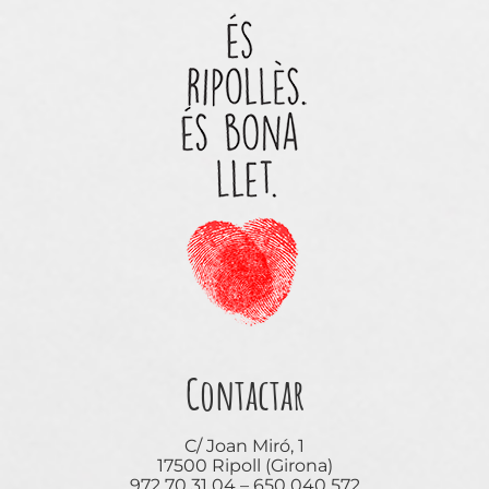
Contactar
C/ Joan Miró, 1
17500 Ripoll (Girona)
972 70 31 04 – 650 040 572