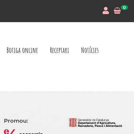
0
Botiga online
Receptari
Notícies
Promou: