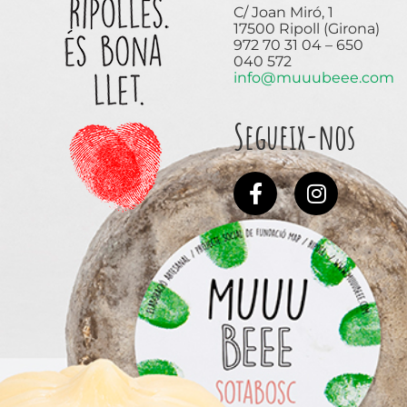
C/ Joan Miró, 1
17500 Ripoll (Girona)
972 70 31 04 – 650
040 572
info@muuubeee.com
Segueix-nos