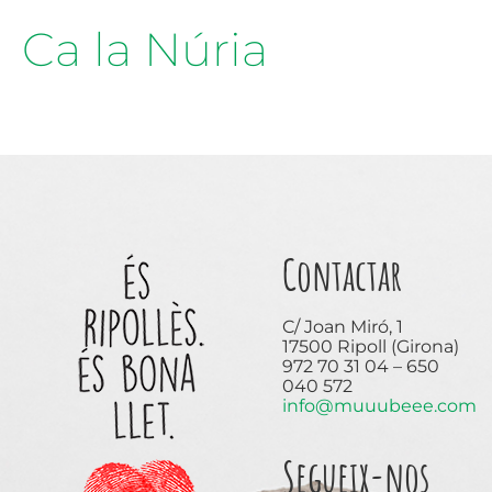
Ca la Núria
Contactar
C/ Joan Miró, 1
17500 Ripoll (Girona)
972 70 31 04 – 650
040 572
info@muuubeee.com
Segueix-nos