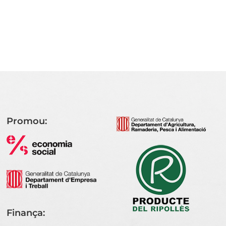
Promou:
Finança: