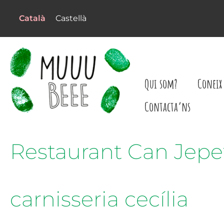
Català
Castellà
Qui som?
Coneix 
Contacta’ns
Restaurant Can Jepe
carnisseria cecília