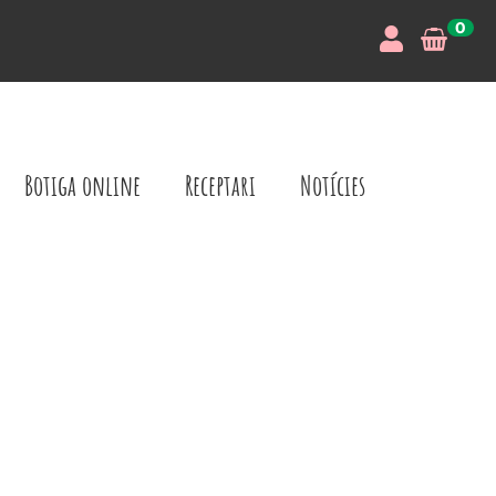
0
Botiga online
Receptari
Notícies